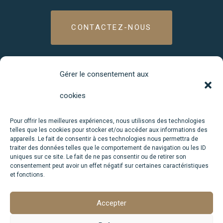
CONTACTEZ-NOUS
Gérer le consentement aux
À PROPOS DE MELKÔM
cookies
Pour une location de vacances ou une résidence secondaire, la
marque française Melkôm propose une gamme de mobil-homes
Pour offrir les meilleures expériences, nous utilisons des technologies
haut de gamme, éco-responsable et adaptée à tous les usages.
telles que les cookies pour stocker et/ou accéder aux informations des
appareils. Le fait de consentir à ces technologies nous permettra de
Accueil
traiter des données telles que le comportement de navigation ou les ID
L'entreprise
uniques sur ce site. Le fait de ne pas consentir ou de retirer son
Gamme Hôrizon
consentement peut avoir un effet négatif sur certaines caractéristiques
Gamme Ôasis
et fonctions.
Contact
Accepter